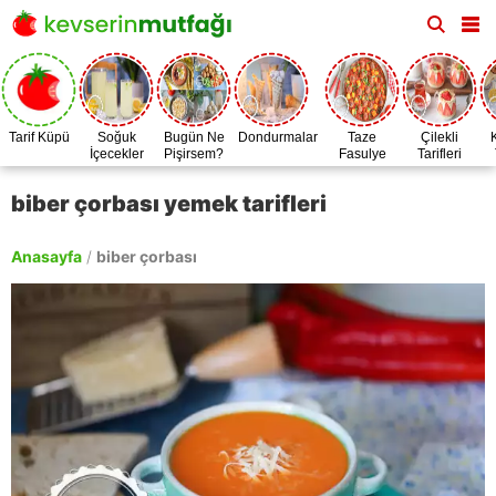
Tarif Küpü
Soğuk
Bugün Ne
Dondurmalar
Taze
Çilekli
İçecekler
Pişirsem?
Fasulye
Tarifleri
Zamanı
biber çorbası yemek tarifleri
Anasayfa
/
biber çorbası