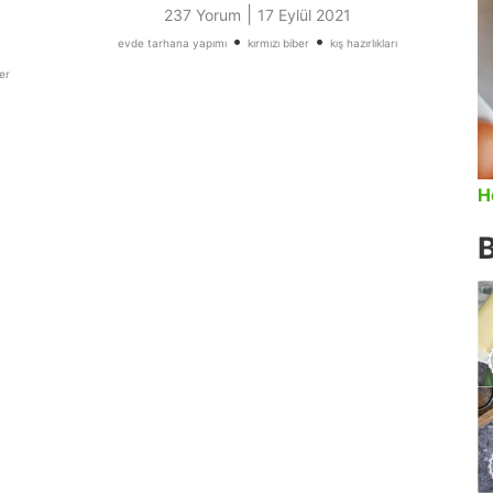
|
237 Yorum
17 Eylül 2021
•
•
evde tarhana yapımı
kırmızı biber
kış hazırlıkları
er
H