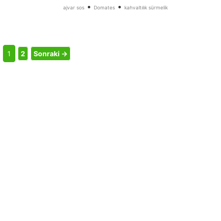
•
•
ajvar sos
Domates
kahvaltılık sürmelik
1
2
Sonraki →