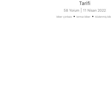
Tarifi
|
58 Yorum
11 Nisan 2022
•
•
biber çorbası
kırmızı biber
közlenmiş bib