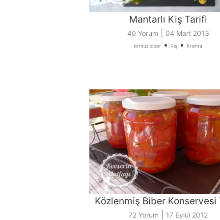
Mantarlı Kiş Tarifi
|
40 Yorum
04 Mart 2013
•
•
kırmızı biber
Kış
Krema
Közlenmiş Biber Konservesi T
|
72 Yorum
17 Eylül 2012