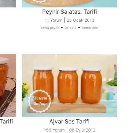
Peynir Salatası Tarifi
|
11 Yorum
25 Ocak 2013
•
•
beyaz peynir
Dereotu
kırmızı biber
arifi
Ajvar Sos Tarifi
|
156 Yorum
06 Eylül 2012