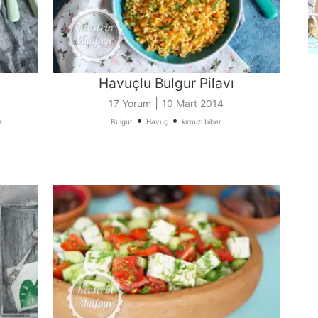
Havuçlu Bulgur Pilavı
|
17 Yorum
10 Mart 2014
•
•
r
Bulgur
Havuç
kırmızı biber