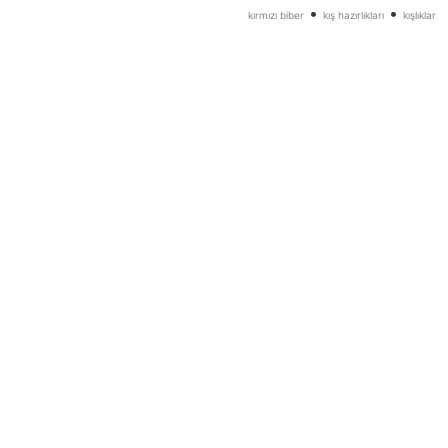
•
•
kırmızı biber
kış hazırlıkları
kışlıklar