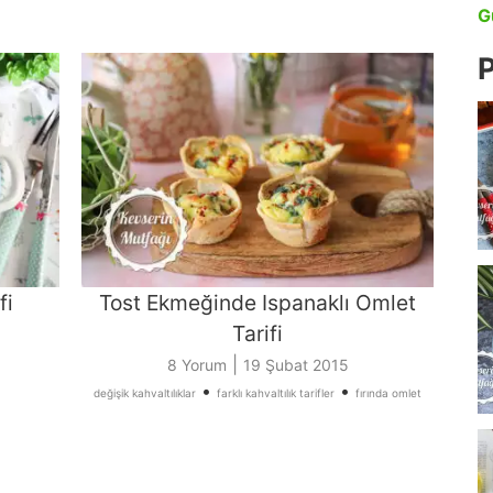
G
P
fi
Tost Ekmeğinde Ispanaklı Omlet
Tarifi
|
8 Yorum
19 Şubat 2015
•
•
değişik kahvaltılıklar
farklı kahvaltılık tarifler
fırında omlet