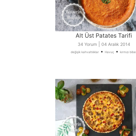
Alt Üst Patates Tarifi
|
34 Yorum
04 Aralık 2014
•
•
değişik kahvaltılıklar
Havuç
kırmızı bibe