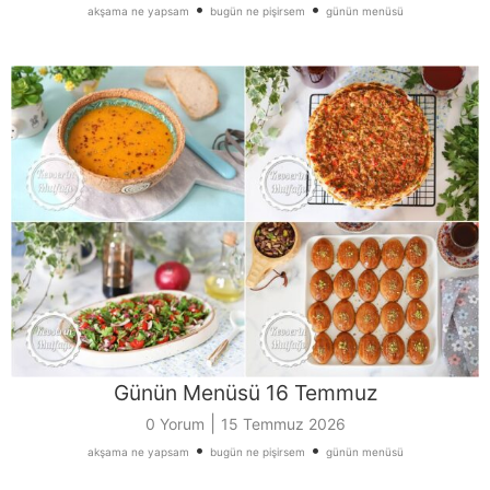
•
•
akşama ne yapsam
bugün ne pişirsem
günün menüsü
Günün Menüsü 16 Temmuz
|
0 Yorum
15 Temmuz 2026
•
•
akşama ne yapsam
bugün ne pişirsem
günün menüsü