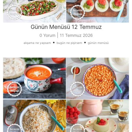
Günün Menüsü 12 Temmuz
|
0 Yorum
11 Temmuz 2026
•
•
akşama ne yapsam
bugün ne pişirsem
günün menüsü