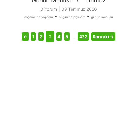
Günün Menüsü 10 Temmuz
|
0 Yorum
09 Temmuz 2026
•
•
akşama ne yapsam
bugün ne pişirsem
günün menüsü
←
1
2
3
4
5
…
422
Sonraki →