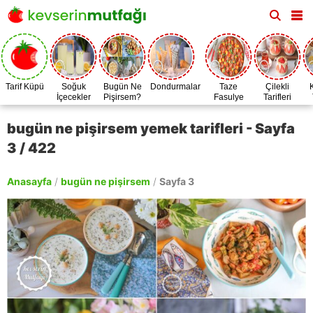
Tarif Küpü
Soğuk
Bugün Ne
Dondurmalar
Taze
Çilekli
İçecekler
Pişirsem?
Fasulye
Tarifleri
Zamanı
bugün ne pişirsem yemek tarifleri - Sayfa
3 / 422
Anasayfa
/
bugün ne pişirsem
/
Sayfa 3