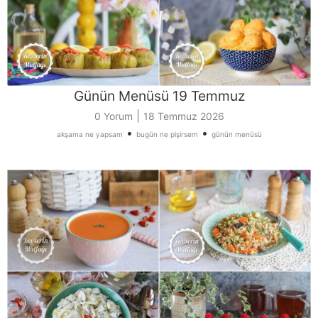
Günün Menüsü 19 Temmuz
|
0 Yorum
18 Temmuz 2026
•
•
akşama ne yapsam
bugün ne pişirsem
günün menüsü