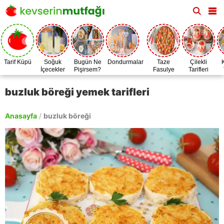
Tarif Küpü
Soğuk
Bugün Ne
Dondurmalar
Taze
Çilekli
İçecekler
Pişirsem?
Fasulye
Tarifleri
Zamanı
buzluk böreği yemek tarifleri
Anasayfa
/
buzluk böreği