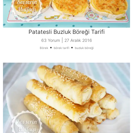
Patatesli Buzluk Böreği Tarifi
|
63 Yorum
27 Aralık 2016
•
•
Börek
börek tarifi
buzluk böreği