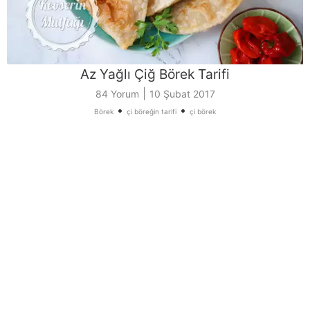
Az Yağlı Çiğ Börek Tarifi
|
84 Yorum
10 Şubat 2017
•
•
Börek
çi böreğin tarifi
çi börek