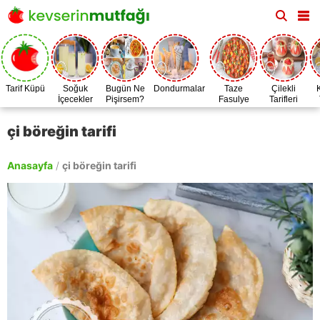
Tarif Küpü
Soğuk
Bugün Ne
Dondurmalar
Taze
Çilekli
İçecekler
Pişirsem?
Fasulye
Tarifleri
Zamanı
çi böreğin tarifi
Anasayfa
/
çi böreğin tarifi