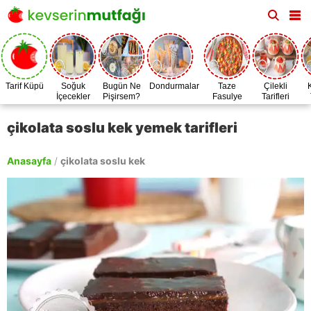
Tarif Küpü
Soğuk
Bugün Ne
Dondurmalar
Taze
Çilekli
İçecekler
Pişirsem?
Fasulye
Tarifleri
Zamanı
çikolata soslu kek yemek tarifleri
Anasayfa
/
çikolata soslu kek