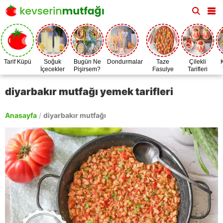
Tarif Küpü
Soğuk
Bugün Ne
Dondurmalar
Taze
Çilekli
İçecekler
Pişirsem?
Fasulye
Tarifleri
Zamanı
diyarbakır mutfağı yemek tarifleri
Anasayfa
/
diyarbakır mutfağı