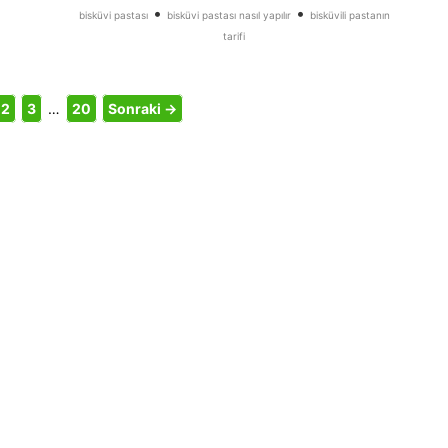
•
•
bisküvi pastası
bisküvi pastası nasıl yapılır
bisküvili pastanın
tarifi
2
3
…
20
Sonraki →