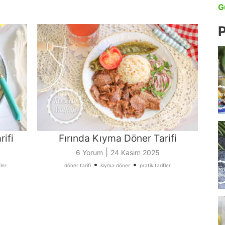
G
P
rifi
Fırında Kıyma Döner Tarifi
|
6 Yorum
24 Kasım 2025
•
•
fler
döner tarifi
kıyma döner
pratik tarifler