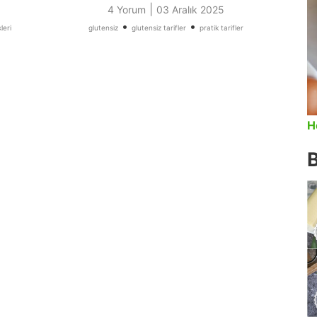
|
4 Yorum
03 Aralık 2025
•
•
leri
glutensiz
glutensiz tarifler
pratik tarifler
H