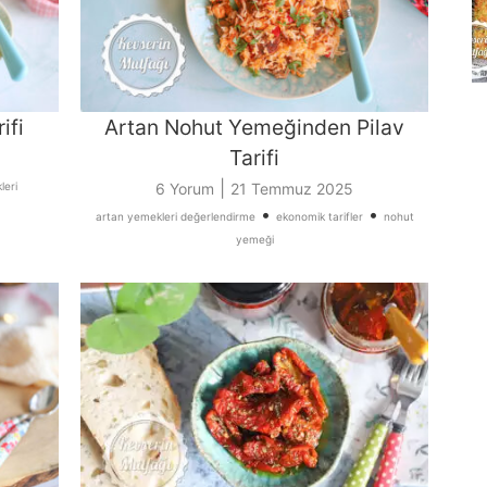
ifi
Artan Nohut Yemeğinden Pilav
Tarifi
|
leri
6 Yorum
21 Temmuz 2025
•
•
artan yemekleri değerlendirme
ekonomik tarifler
nohut
yemeği