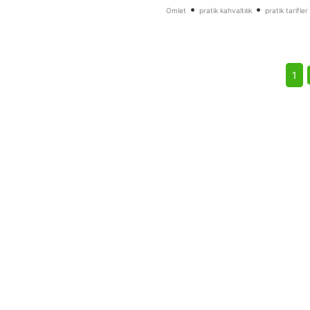
•
•
Omlet
pratik kahvaltılık
pratik tarifler
1