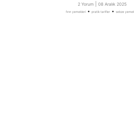
|
2 Yorum
08 Aralık 2025
•
•
fırın yemekleri
pratik tarifler
sebze yemek