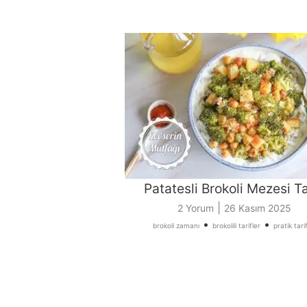
Patatesli Brokoli Mezesi Ta
|
2 Yorum
26 Kasım 2025
•
•
brokoli zamanı
brokolili tarifler
pratik tari