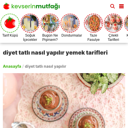
Tarif Küpü
Soğuk
Bugün Ne
Dondurmalar
Taze
Çilekli
İçecekler
Pişirsem?
Fasulye
Tarifleri
Zamanı
diyet tatlı nasıl yapılır yemek tarifleri
Anasayfa
/
diyet tatlı nasıl yapılır