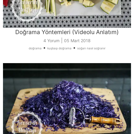
Doğrama Yöntemleri (Videolu Anlatım)
|
4 Yorum
05 Mart 2018
•
•
doğrama
kuşbaşı doğrama
soğan nasıl soğranır