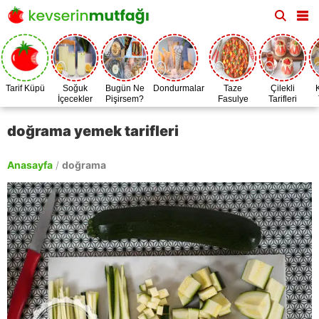
Tarif Küpü
Soğuk
Bugün Ne
Dondurmalar
Taze
Çilekli
İçecekler
Pişirsem?
Fasulye
Tarifleri
Zamanı
doğrama yemek tarifleri
Anasayfa
/
doğrama