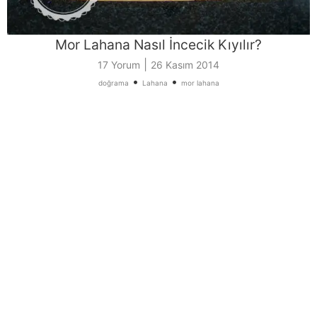
Mor Lahana Nasıl İncecik Kıyılır?
|
17 Yorum
26 Kasım 2014
•
•
doğrama
Lahana
mor lahana