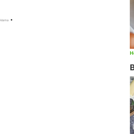
•
aklama
H