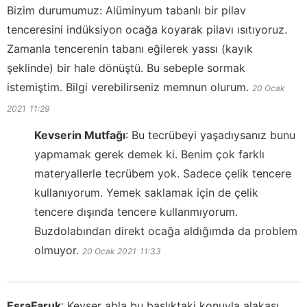
Bizim durumumuz: Alüminyum tabanlı bir pilav
tenceresini indüksiyon ocağa koyarak pilavı ısıtıyoruz.
Zamanla tencerenin tabanı eğilerek yassı (kayık
şeklinde) bir hale dönüştü. Bu sebeple sormak
istemiştim. Bilgi verebilirseniz memnun olurum.
20 Ocak
2021
11:29
Kevserin Mutfağı
:
Bu tecrübeyi yaşadıysanız bunu
yapmamak gerek demek ki. Benim çok farklı
materyallerle tecrübem yok. Sadece çelik tencere
kullanıyorum. Yemek saklamak için de çelik
tencere dışında tencere kullanmıyorum.
Buzdolabından direkt ocağa aldığımda da problem
olmuyor.
20 Ocak 2021
11:33
EsraFaruk
:
Kevser abla bu başlıktaki konuyla alakası