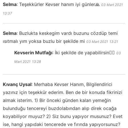
Selma
:
Teşekkürler Kevser hanım iyi günler🙏
03 Mart 2021
13:37
Selma
:
Buzlukta keskegim vardı buzunu cözdüp temi
ısıtmalı yım yoksa buzlu bir şekilde mi
03 Mart 2021
13:21
Kevserin Mutfağı
:
İki şekilde de yapabilirsin👍🏻
03
Mart 2021
13:28
Kıvanç Uysal
:
Merhaba Kevser Hanım, Bilgilendirici
yazınız için teşekkür ederim. Ben de bir konuda fikrinizi
almak isterim. 1) Bir önceki günden kalan yemeğin
bulunduğu tencereyi buzdolabından alıp direk ocağa
koyabiliyor muyuz? 2) Siz bunu yapıyor musunuz? Evet
ise, hangi yapıdaki tencerede ve fırında yapıyorsunuz?