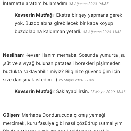
İnternette arattım bulamadım
03 Ağustos 2020
04:35
Kevserin Mutfağı
:
Ekstra bir şey yapmana gerek
yok. Buzdolabına girebilecek bir kaba koyup
buzdolabına kaldırman yeterli.
03 Ağustos 2020
11:43
Neslihan
:
Kevser Hanım merhaba. Sosunda yumurta ,su
,süt ve sıvıyağ bulunan patatesli börekleri pişirmeden
buzlukta saklayabilir miyiz? Bilginize güvendiğim için
size danışmak istedim. :)
25 Mayıs 2020
17:40
Kevserin Mutfağı
:
Saklayabilirsin.
25 Mayıs 2020
18:46
Gülşen
:
Merhaba Dondurucuda çıkmış yemeği
mercimek, kuru fasulye gibi nasıl çözüdrüp ısıtmalıyım