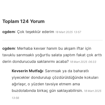
Toplam 124 Yorum
cgdem
:
Çok teşekkür ederim
18 Mart 2025
13:57
cgdem
:
Merhaba kevser hanım bu akşam iftar için
tavuklu sarımsaklı yoğurtlu salata yaptım fakat çok arttı
derin dondurucuda saklanırmı acaba?
18 Mart 2025
06:33
Kevserin Mutfağı
:
Sarımsak ya da baharatlı
yiyecekler dondurulup çözdürüldüğünde kokuları
ağırlaşır, o yüzden tavsiye etmem ama
buzdolabında birkaç gün saklayabilirsin.
18 Mart 2025
13:56