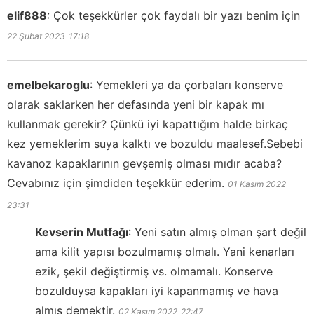
elif888
:
Çok teşekkürler çok faydalı bir yazı benim için
22 Şubat 2023
17:18
emelbekaroglu
:
Yemekleri ya da çorbaları konserve
olarak saklarken her defasında yeni bir kapak mı
kullanmak gerekir? Çünkü iyi kapattığım halde birkaç
kez yemeklerim suya kalktı ve bozuldu maalesef.Sebebi
kavanoz kapaklarının gevşemiş olması mıdır acaba?
Cevabınız için şimdiden teşekkür ederim.
01 Kasım 2022
23:31
Kevserin Mutfağı
:
Yeni satın almış olman şart değil
ama kilit yapısı bozulmamış olmalı. Yani kenarları
ezik, şekil değiştirmiş vs. olmamalı. Konserve
bozulduysa kapakları iyi kapanmamış ve hava
almış demektir.
02 Kasım 2022
22:47