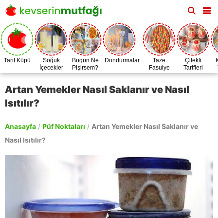
Tarif Küpü
Soğuk
Bugün Ne
Dondurmalar
Taze
Çilekli
İçecekler
Pişirsem?
Fasulye
Tarifleri
Zamanı
Artan Yemekler Nasıl Saklanır ve Nasıl
Isıtılır?
Anasayfa
/
Püf Noktaları
/
Artan Yemekler Nasıl Saklanır ve
Nasıl Isıtılır?