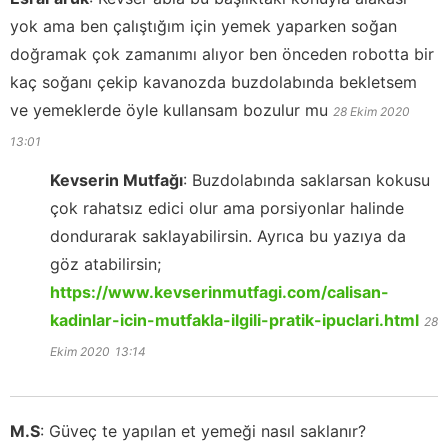
yok ama ben çalıştığım için yemek yaparken soğan
doğramak çok zamanımı alıyor ben önceden robotta bir
kaç soğanı çekip kavanozda buzdolabında bekletsem
ve yemeklerde öyle kullansam bozulur mu
28 Ekim 2020
13:01
Kevserin Mutfağı
:
Buzdolabında saklarsan kokusu
çok rahatsız edici olur ama porsiyonlar halinde
dondurarak saklayabilirsin. Ayrıca bu yazıya da
göz atabilirsin;
https://www.kevserinmutfagi.com/calisan-
kadinlar-icin-mutfakla-ilgili-pratik-ipuclari.html
28
Ekim 2020
13:14
M.S
:
Güveç te yapılan et yemeği nasıl saklanır?