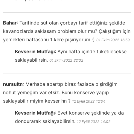
Bahar
:
Tarifinde süt olan çorbayı tarif ettiğiniz şekilde
kavanozlarda saklasam problem olur mu? Çalıştığım için
yemekleri haftasonu 1 kere pişiriyorum :)
01 Ekim 2022
16:59
Kevserin Mutfağı
:
Aynı hafta içinde tüketilecekse
saklayabilirsin.
01 Ekim 2022
22:32
nursultn
:
Merhaba abartıp biraz fazlaca pişirdiğim
nohut yemeğim var etsiz. Bunu konserve yapıp
saklayabilir miyim kevser hn ?
12 Eylül 2022
12:04
Kevserin Mutfağı
:
Evet konserve şeklinde ya da
dondurarak saklayabilirsin.
12 Eylül 2022
14:02