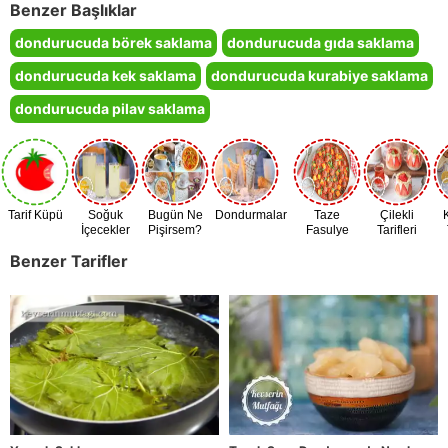
Benzer Başlıklar
dondurucuda börek saklama
dondurucuda gıda saklama
dondurucuda kek saklama
dondurucuda kurabiye saklama
dondurucuda pilav saklama
Tarif Küpü
Soğuk
Bugün Ne
Dondurmalar
Taze
Çilekli
İçecekler
Pişirsem?
Fasulye
Tarifleri
Zamanı
Benzer Tarifler