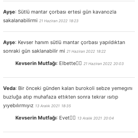
Ayşe
:
Sütlü mantar çorbası ertesi gün kavanozla
sakalanabilirmi
21 Haziran 2022
18:23
Ayşe
:
Kevser hanım sütlü mantar çorbası yapıldıktan
sonraki gün saklanabilir mi
21 Haziran 2022
18:22
Kevserin Mutfağı
:
Elbette👍🏻
21 Haziran 2022
20:03
Veda
:
Bir önceki günden kalan burokoli sebze yemegını
buzluğa atıp muhafaza ettıkten sonra tekrar ısıtıp
yıyebılırmıyız
13 Aralık 2021
18:35
Kevserin Mutfağı
:
Evet👍🏻
13 Aralık 2021
20:04