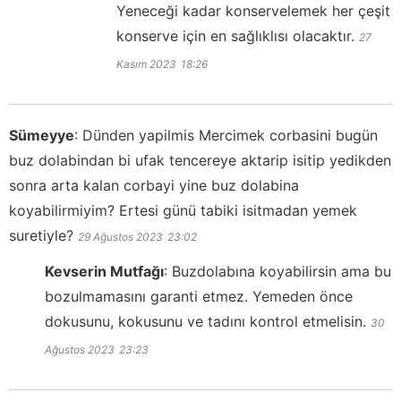
Yeneceği kadar konservelemek her çeşit
konserve için en sağlıklısı olacaktır.
27
Kasım 2023
18:26
Sümeyye
:
Dünden yapilmis Mercimek corbasini bugün
buz dolabindan bi ufak tencereye aktarip isitip yedikden
sonra arta kalan corbayi yine buz dolabina
koyabilirmiyim? Ertesi günü tabiki isitmadan yemek
suretiyle?
29 Ağustos 2023
23:02
Kevserin Mutfağı
:
Buzdolabına koyabilirsin ama bu
bozulmamasını garanti etmez. Yemeden önce
dokusunu, kokusunu ve tadını kontrol etmelisin.
30
Ağustos 2023
23:23