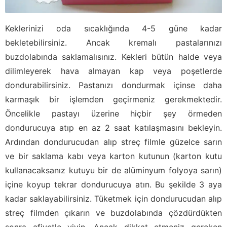
Keklerinizi oda sıcaklığında 4-5 güne kadar
bekletebilirsiniz. Ancak kremalı pastalarınızı
buzdolabında saklamalısınız. Kekleri bütün halde veya
dilimleyerek hava almayan kap veya poşetlerde
dondurabilirsiniz. Pastanızı dondurmak içinse daha
karmaşık bir işlemden geçirmeniz gerekmektedir.
Öncelikle pastayı üzerine hiçbir şey örmeden
dondurucuya atıp en az 2 saat katılaşmasını bekleyin.
Ardından dondurucudan alıp streç filmle güzelce sarın
ve bir saklama kabı veya karton kutunun (karton kutu
kullanacaksanız kutuyu bir de alüminyum folyoya sarın)
içine koyup tekrar dondurucuya atın. Bu şekilde 3 aya
kadar saklayabilirsiniz. Tüketmek için dondurucudan alıp
streç filmden çıkarın ve buzdolabında çözdürdükten
sonra afiyetle yiyin. Ancak dikkat etmeniz gereken