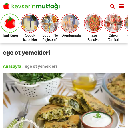
Tarif Küpü
Soğuk
Bugün Ne
Dondurmalar
Taze
Çilekli
İçecekler
Pişirsem?
Fasulye
Tarifleri
Zamanı
ege ot yemekleri
Anasayfa
/
ege ot yemekleri