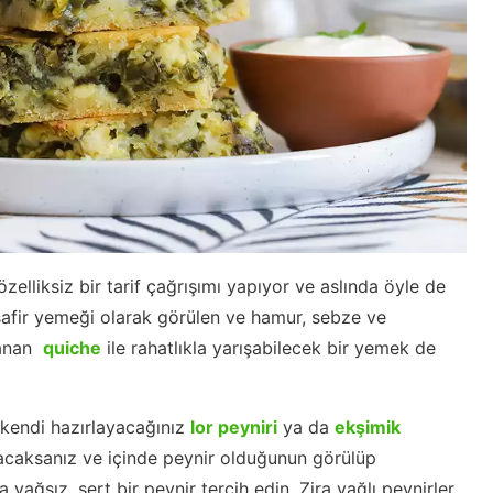
elliksiz bir tarif çağrışımı yapıyor ve aslında öyle de
safir yemeği olarak görülen ve hamur, sebze ve
rlanan
quiche
ile rahatlıkla yarışabilecek bir yemek de
kendi hazırlayacağınız
lor peyniri
ya da
ekşimik
anacaksanız ve içinde peynir olduğunun görülüp
 yağsız, sert bir peynir tercih edin. Zira yağlı peynirler