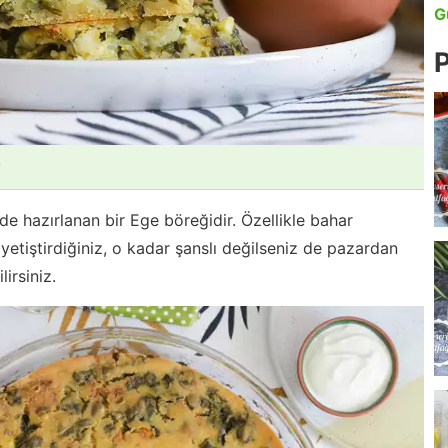
G
P
*
lde hazırlanan bir Ege böreğidir. Özellikle bahar
yetiştirdiğiniz, o kadar şanslı değilseniz de pazardan
irsiniz.