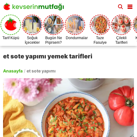
Tarif Küpü
Soğuk
Bugün Ne
Dondurmalar
Taze
Çilekli
İçecekler
Pişirsem?
Fasulye
Tarifleri
Zamanı
et sote yapımı yemek tarifleri
Anasayfa
/
et sote yapımı