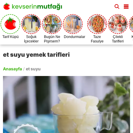
Tarif Küpü
Soğuk
Bugün Ne
Dondurmalar
Taze
Çilekli
İçecekler
Pişirsem?
Fasulye
Tarifleri
Zamanı
et suyu yemek tarifleri
Anasayfa
/
et suyu