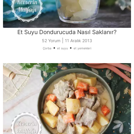
Et Suyu Dondurucuda Nasıl Saklanır?
|
52 Yorum
11 Aralık 2013
•
•
Çorba
et suyu
et yemekleri