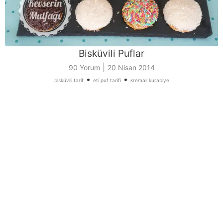
Bisküvili Puflar
|
90 Yorum
20 Nisan 2014
•
•
bisküvili tarif
eti puf tarifi
kremalı kurabiye