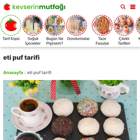
Tarif Küpü
Soğuk
Bugün Ne
Dondurmalar
Taze
Çilekli
İçecekler
Pişirsem?
Fasulye
Tarifleri
Zamanı
eti puf tarifi
Anasayfa
/
eti puf tarifi