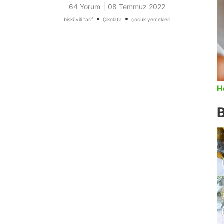
|
64 Yorum
08 Temmuz 2022
•
•
i
bisküvili tarif
Çikolata
çocuk yemekleri
H