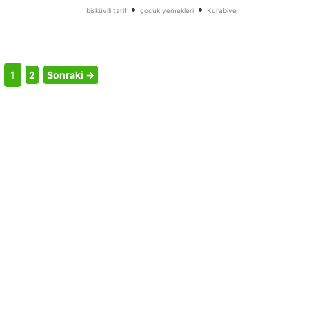
•
•
bisküvili tarif
çocuk yemekleri
Kurabiye
1
2
Sonraki →