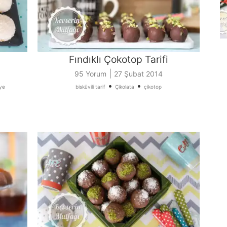
Fındıklı Çokotop Tarifi
|
95 Yorum
27 Şubat 2014
•
•
ye
bisküvili tarif
Çikolata
çikotop