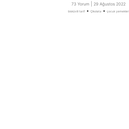
|
73 Yorum
29 Ağustos 2022
•
•
bisküvili tarif
Çikolata
çocuk yemekler