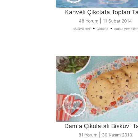
Kahveli Çikolata Topları Ta
|
48 Yorum
11 Şubat 2014
•
•
bisküvili tarif
Çikolata
çocuk yemekler
Damla Çikolatalı Bisküvi Ta
|
81 Yorum
30 Kasım 2010