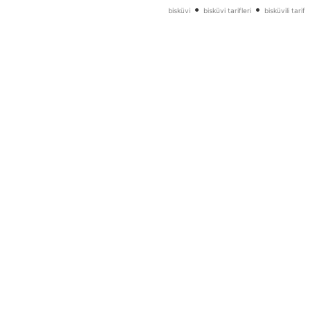
•
•
bisküvi
bisküvi tarifleri
bisküvili tarif