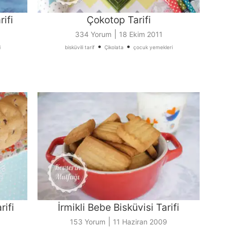
rifi
Çokotop Tarifi
|
334 Yorum
18 Ekim 2011
•
•
i
bisküvili tarif
Çikolata
çocuk yemekleri
rifi
İrmikli Bebe Bisküvisi Tarifi
|
153 Yorum
11 Haziran 2009