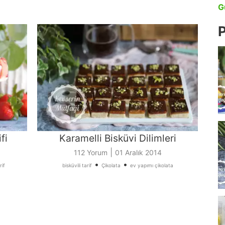
G
P
fi
Karamelli Bisküvi Dilimleri
|
112 Yorum
01 Aralık 2014
•
•
rif
bisküvili tarif
Çikolata
ev yapımı çikolata