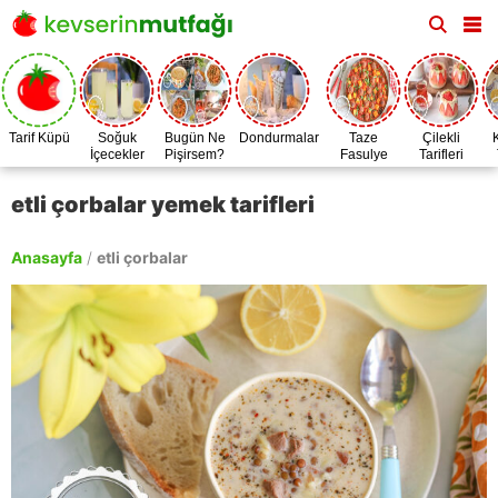
Tarif Küpü
Soğuk
Bugün Ne
Dondurmalar
Taze
Çilekli
İçecekler
Pişirsem?
Fasulye
Tarifleri
Zamanı
etli çorbalar yemek tarifleri
Anasayfa
/
etli çorbalar