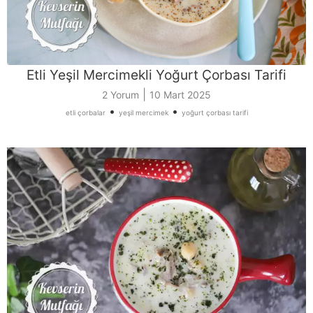
Etli Yeşil Mercimekli Yoğurt Çorbası Tarifi
|
2 Yorum
10 Mart 2025
•
•
etli çorbalar
yeşil mercimek
yoğurt çorbası tarifi