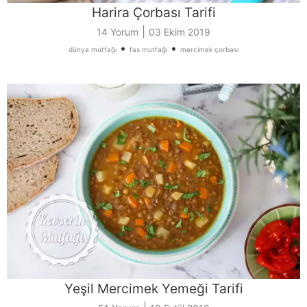
Harira Çorbası Tarifi
|
14 Yorum
03 Ekim 2019
•
•
dünya mutfağı
fas mutfağı
mercimek çorbası
Yeşil Mercimek Yemeği Tarifi