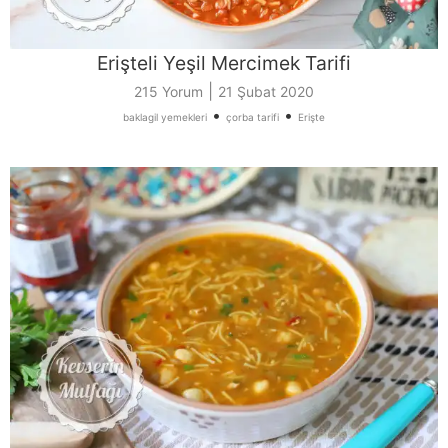
Erişteli Yeşil Mercimek Tarifi
|
215 Yorum
21 Şubat 2020
•
•
baklagil yemekleri
çorba tarifi
Erişte