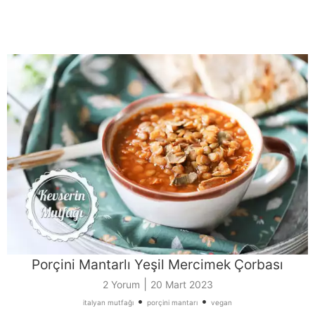
Porçini Mantarlı Yeşil Mercimek Çorbası
|
2 Yorum
20 Mart 2023
•
•
italyan mutfağı
porçini mantarı
vegan