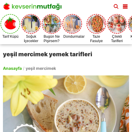
Tarif Küpü
Soğuk
Bugün Ne
Dondurmalar
Taze
Çilekli
İçecekler
Pişirsem?
Fasulye
Tarifleri
Zamanı
yeşil mercimek yemek tarifleri
Anasayfa
/
yeşil mercimek