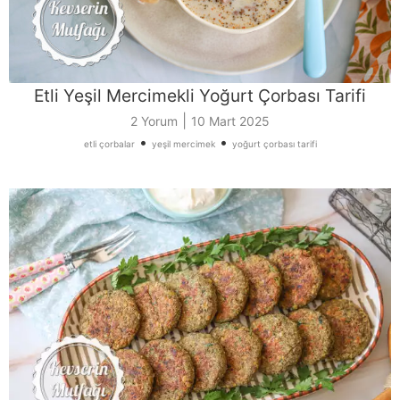
Etli Yeşil Mercimekli Yoğurt Çorbası Tarifi
|
2 Yorum
10 Mart 2025
•
•
etli çorbalar
yeşil mercimek
yoğurt çorbası tarifi