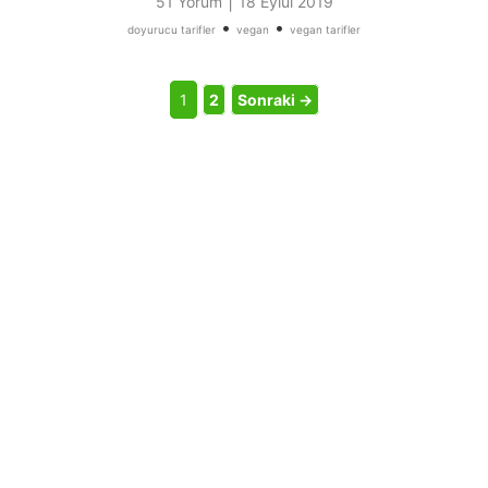
|
51 Yorum
18 Eylül 2019
•
•
doyurucu tarifler
vegan
vegan tarifler
1
2
Sonraki →