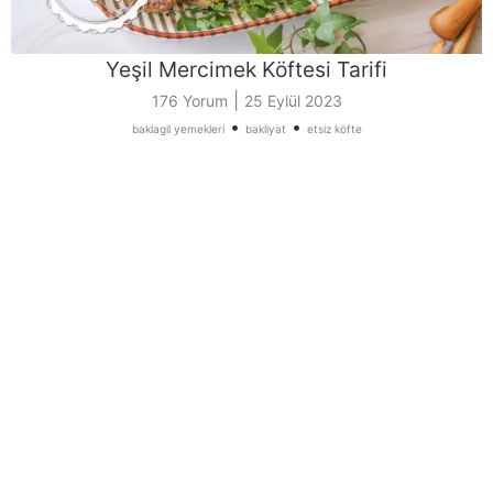
Yeşil Mercimek Köftesi Tarifi
|
176 Yorum
25 Eylül 2023
•
•
baklagil yemekleri
bakliyat
etsiz köfte