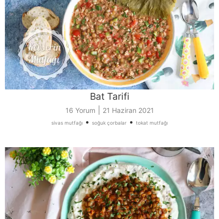
Bat Tarifi
|
16 Yorum
21 Haziran 2021
•
•
sivas mutfağı
soğuk çorbalar
tokat mutfağı