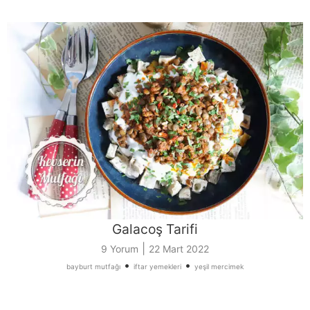
Galacoş Tarifi
|
9 Yorum
22 Mart 2022
•
•
bayburt mutfağı
iftar yemekleri
yeşil mercimek