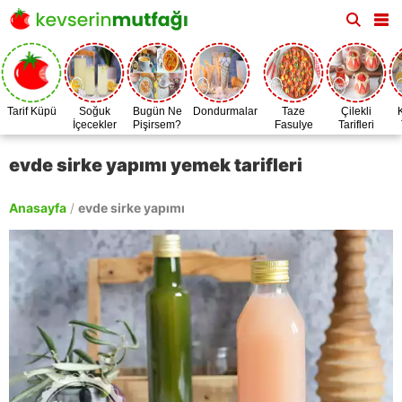
Tarif Küpü
Soğuk
Bugün Ne
Dondurmalar
Taze
Çilekli
İçecekler
Pişirsem?
Fasulye
Tarifleri
Zamanı
evde sirke yapımı yemek tarifleri
Anasayfa
/
evde sirke yapımı