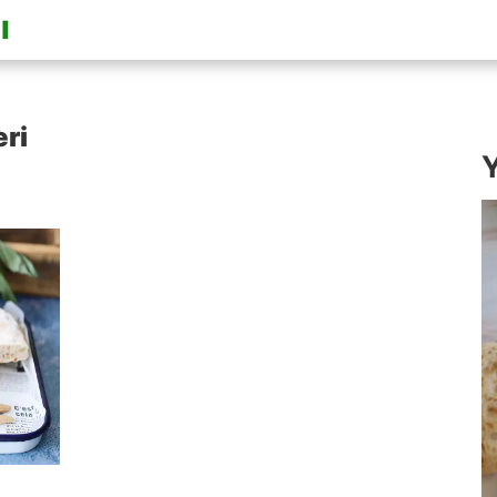
eri
Y