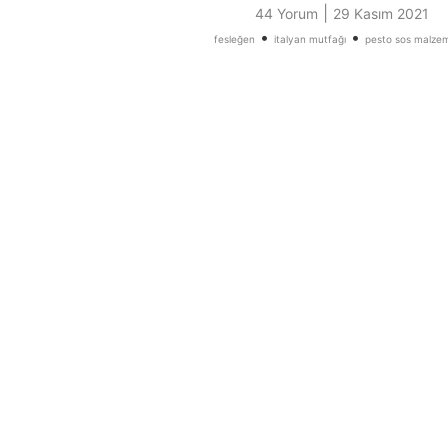
|
44 Yorum
29 Kasım 2021
•
•
fesleğen
italyan mutfağı
pesto sos malzem