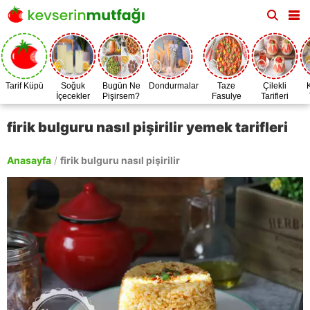
Tarif Küpü
Soğuk
Bugün Ne
Dondurmalar
Taze
Çilekli
İçecekler
Pişirsem?
Fasulye
Tarifleri
Zamanı
firik bulguru nasıl pişirilir yemek tarifleri
Anasayfa
/
firik bulguru nasıl pişirilir