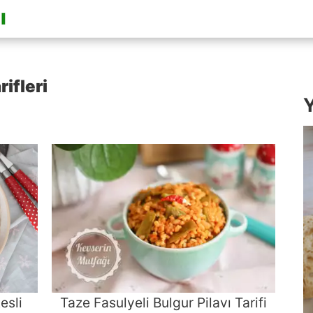
ifleri
Y
esli
Taze Fasulyeli Bulgur Pilavı Tarifi