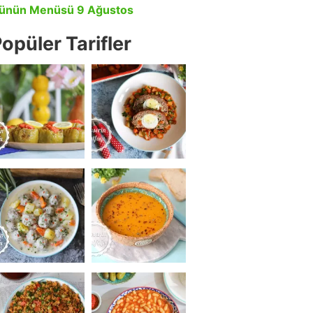
ünün Menüsü 9 Ağustos
opüler Tarifler