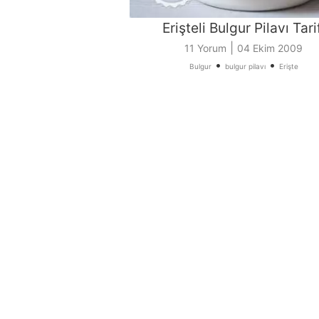
Erişteli Bulgur Pilavı Tari
|
11 Yorum
04 Ekim 2009
•
•
Bulgur
bulgur pilavı
Erişte