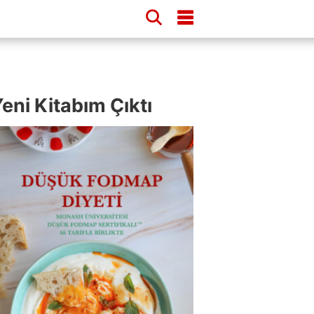
eni Kitabım Çıktı