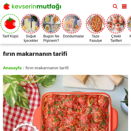
Tarif Küpü
Soğuk
Bugün Ne
Dondurmalar
Taze
Çilekli
İçecekler
Pişirsem?
Fasulye
Tarifleri
Zamanı
fırın makarnanın tarifi
Anasayfa
/
fırın makarnanın tarifi