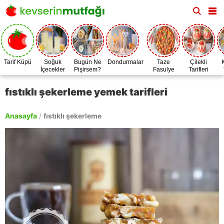
Tarif Küpü
Soğuk
Bugün Ne
Dondurmalar
Taze
Çilekli
İçecekler
Pişirsem?
Fasulye
Tarifleri
Zamanı
fıstıklı şekerleme yemek tarifleri
Anasayfa
/
fıstıklı şekerleme