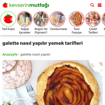
Tarif Küpü
Soğuk
Bugün Ne
Dondurmalar
Taze
Çilekli
İçecekler
Pişirsem?
Fasulye
Tarifleri
Zamanı
galette nasıl yapılır yemek tarifleri
Anasayfa
/
galette nasıl yapılır