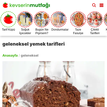
Tarif Küpü
Soğuk
Bugün Ne
Dondurmalar
Taze
Çilekli
İçecekler
Pişirsem?
Fasulye
Tarifleri
Zamanı
geleneksel yemek tarifleri
Anasayfa
/
geleneksel