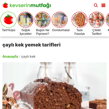
Tarif Küpü
Soğuk
Bugün Ne
Dondurmalar
Taze
Çilekli
İçecekler
Pişirsem?
Fasulye
Tarifleri
Zamanı
çaylı kek yemek tarifleri
Anasayfa
/
çaylı kek