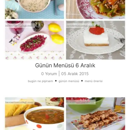
Günün Menüsü 6 Aralık
|
0 Yorum
05 Aralık 2015
•
•
bugün ne pişirsem
günün menüsü
menü önerisi