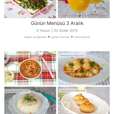
Günün Menüsü 3 Aralık
|
0 Yorum
02 Aralık 2015
•
•
bugün ne pişirsem
günün menüsü
menü önerisi