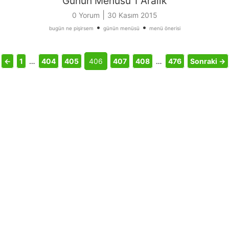
Günün Menüsü 1 Aralık
|
0 Yorum
30 Kasım 2015
•
•
bugün ne pişirsem
günün menüsü
menü önerisi
←
1
…
404
405
406
407
408
…
476
Sonraki →