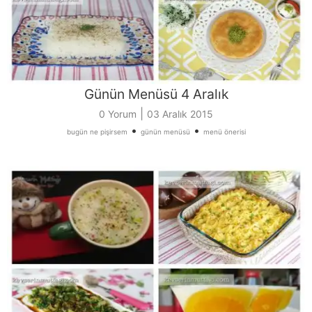
Günün Menüsü 4 Aralık
|
0 Yorum
03 Aralık 2015
•
•
bugün ne pişirsem
günün menüsü
menü önerisi