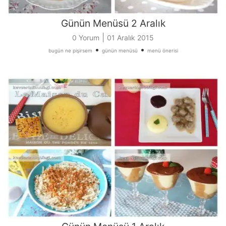
Günün Menüsü 2 Aralık
|
0 Yorum
01 Aralık 2015
•
•
bugün ne pişirsem
günün menüsü
menü önerisi