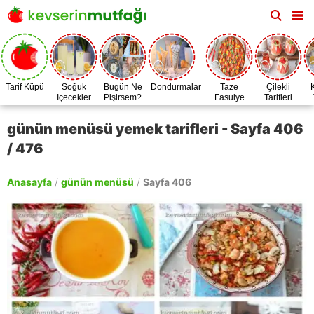
Tarif Küpü
Soğuk
Bugün Ne
Dondurmalar
Taze
Çilekli
İçecekler
Pişirsem?
Fasulye
Tarifleri
Zamanı
günün menüsü yemek tarifleri - Sayfa 406
/ 476
Anasayfa
/
günün menüsü
/
Sayfa 406