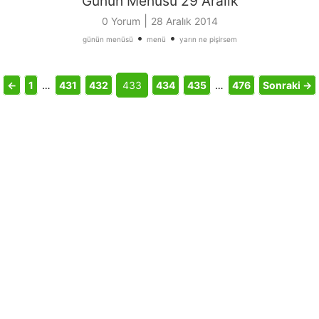
Günün Menüsü 29 Aralık
|
0 Yorum
28 Aralık 2014
•
•
günün menüsü
menü
yarın ne pişirsem
←
1
…
431
432
433
434
435
…
476
Sonraki →