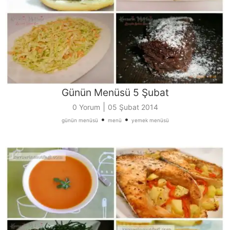
Günün Menüsü 5 Şubat
|
0 Yorum
05 Şubat 2014
•
•
günün menüsü
menü
yemek menüsü