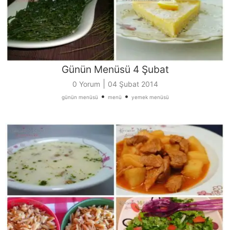
Günün Menüsü 4 Şubat
|
0 Yorum
04 Şubat 2014
•
•
günün menüsü
menü
yemek menüsü