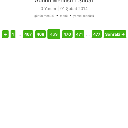
Günün Menüsü 1 Şubat
|
0 Yorum
01 Şubat 2014
•
•
günün menüsü
menü
yemek menüsü
←
1
…
467
468
469
470
471
…
477
Sonraki →