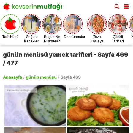
Tarif Küpü
Soğuk
Bugün Ne
Dondurmalar
Taze
Çilekli
İçecekler
Pişirsem?
Fasulye
Tarifleri
Zamanı
günün menüsü yemek tarifleri - Sayfa 469
/ 477
Anasayfa
/
günün menüsü
/
Sayfa 469