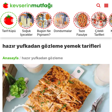
Tarif Küpü
Soğuk
Bugün Ne
Dondurmalar
Taze
Çilekli
İçecekler
Pişirsem?
Fasulye
Tarifleri
Zamanı
hazır yufkadan gözleme yemek tarifleri
Anasayfa
/
hazır yufkadan gözleme