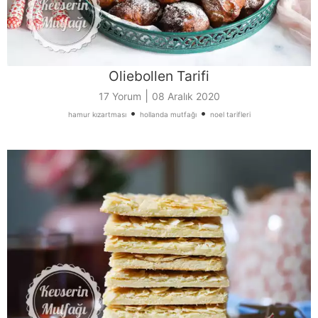
Oliebollen Tarifi
|
17 Yorum
08 Aralık 2020
•
•
hamur kızartması
hollanda mutfağı
noel tarifleri