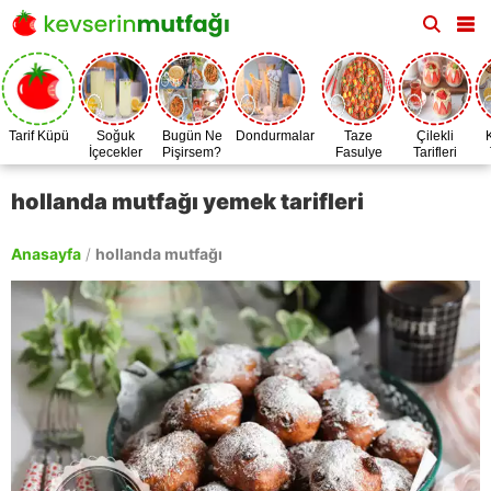
Tarif Küpü
Soğuk
Bugün Ne
Dondurmalar
Taze
Çilekli
İçecekler
Pişirsem?
Fasulye
Tarifleri
Zamanı
hollanda mutfağı yemek tarifleri
Anasayfa
/
hollanda mutfağı