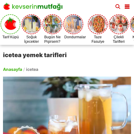
Tarif Küpü
Soğuk
Bugün Ne
Dondurmalar
Taze
Çilekli
İçecekler
Pişirsem?
Fasulye
Tarifleri
Zamanı
icetea yemek tarifleri
Anasayfa
/
icetea