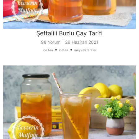
Şeftalili Buzlu Çay Tarifi
|
98 Yorum
26 Haziran 2021
•
•
ice tea
icetea
meyveli tarifler