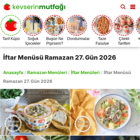
Tarif Küpü
Soğuk
Bugün Ne
Dondurmalar
Taze
Çilekli
İçecekler
Pişirsem?
Fasulye
Tarifleri
Zamanı
İftar Menüsü Ramazan 27. Gün 2026
Anasayfa
/
Ramazan Menüleri
/
İftar Menüleri
/
İftar Menüsü
Ramazan 27. Gün 2026