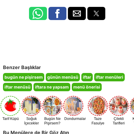
Benzer Başlıklar
bugün ne pişirsem
günün menüsü
iftar
iftar menüleri
iftar menüsü
iftara ne yapsam
menü önerisi
Tarif Küpü
Soğuk
Bugün Ne
Dondurmalar
Taze
Çilekli
İçecekler
Pişirsem?
Fasulye
Tarifleri
Zamanı
Bu Menülere de Bir Göz Atın