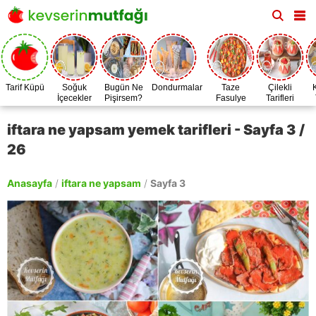
Tarif Küpü
Soğuk
Bugün Ne
Dondurmalar
Taze
Çilekli
İçecekler
Pişirsem?
Fasulye
Tarifleri
Zamanı
iftara ne yapsam yemek tarifleri - Sayfa 3 /
26
Anasayfa
/
iftara ne yapsam
/
Sayfa 3