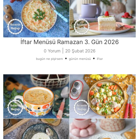
İftar Menüsü Ramazan 3. Gün 2026
|
0 Yorum
20 Şubat 2026
•
•
bugün ne pişirsem
günün menüsü
iftar