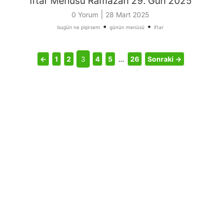
İftar Menüsü Ramazan 29. Gün 2025
|
0 Yorum
28 Mart 2025
•
•
bugün ne pişirsem
günün menüsü
iftar
←
1
2
3
4
5
…
26
Sonraki →