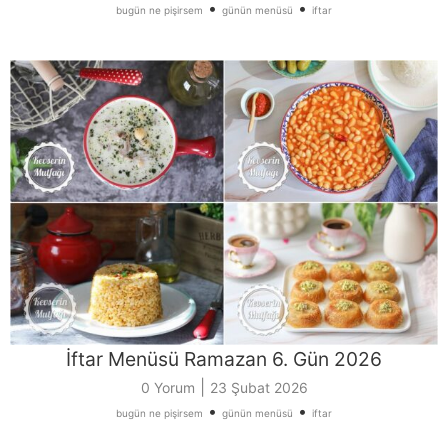
•
•
bugün ne pişirsem
günün menüsü
iftar
İftar Menüsü Ramazan 6. Gün 2026
|
0 Yorum
23 Şubat 2026
•
•
bugün ne pişirsem
günün menüsü
iftar