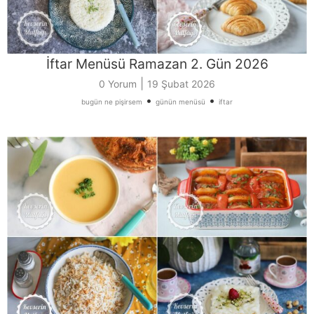
İftar Menüsü Ramazan 2. Gün 2026
|
0 Yorum
19 Şubat 2026
•
•
bugün ne pişirsem
günün menüsü
iftar