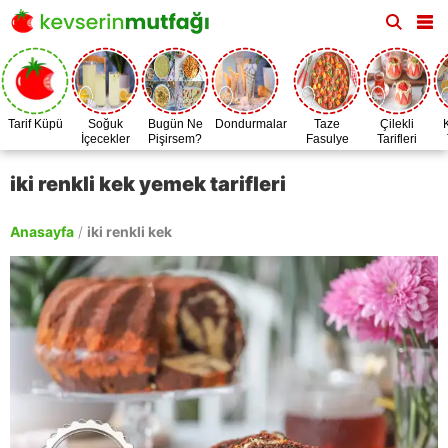
Tarif Küpü
Soğuk
Bugün Ne
Dondurmalar
Taze
Çilekli
İçecekler
Pişirsem?
Fasulye
Tarifleri
Zamanı
iki renkli kek yemek tarifleri
Anasayfa
/
iki renkli kek