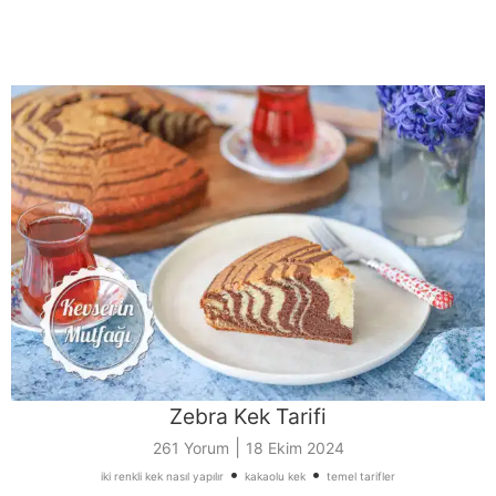
Zebra Kek Tarifi
|
261 Yorum
18 Ekim 2024
•
•
iki renkli kek nasıl yapılır
kakaolu kek
temel tarifler