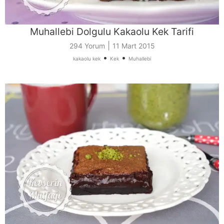
Muhallebi Dolgulu Kakaolu Kek Tarifi
|
294 Yorum
11 Mart 2015
•
•
kakaolu kek
Kek
Muhallebi