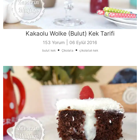
Kakaolu Wolke (Bulut) Kek Tarifi
|
153 Yorum
06 Eylül 2016
•
•
bulut kek
Çikolata
çikolatalı kek