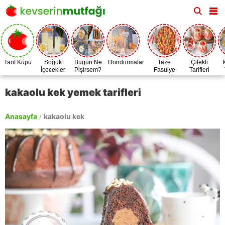
Tarif Küpü
Soğuk
Bugün Ne
Dondurmalar
Taze
Çilekli
İçecekler
Pişirsem?
Fasulye
Tarifleri
Zamanı
kakaolu kek yemek tarifleri
Anasayfa
/
kakaolu kek