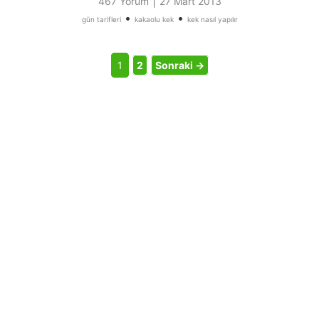
|
467 Yorum
27 Mart 2013
•
•
gün tarifleri
kakaolu kek
kek nasıl yapılır
1
2
Sonraki →