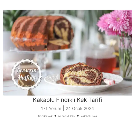
Kakaolu Fındıklı Kek Tarifi
|
171 Yorum
24 Ocak 2024
•
•
fındıklı kek
iki renkli kek
kakaolu kek