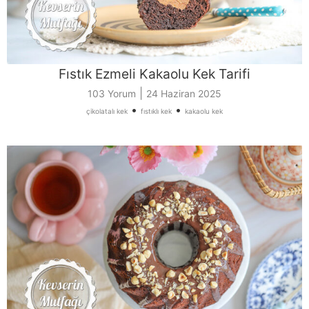
Fıstık Ezmeli Kakaolu Kek Tarifi
|
103 Yorum
24 Haziran 2025
•
•
çikolatalı kek
fıstıklı kek
kakaolu kek