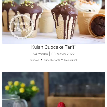
Külah Cupcake Tarifi
|
54 Yorum
08 Mayıs 2022
•
•
cupcake
cupcake tarifi
kakaolu kek