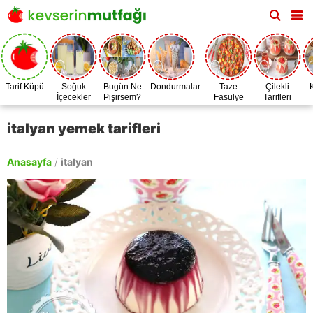
Tarif Küpü
Soğuk
Bugün Ne
Dondurmalar
Taze
Çilekli
İçecekler
Pişirsem?
Fasulye
Tarifleri
Zamanı
italyan yemek tarifleri
Anasayfa
/
italyan