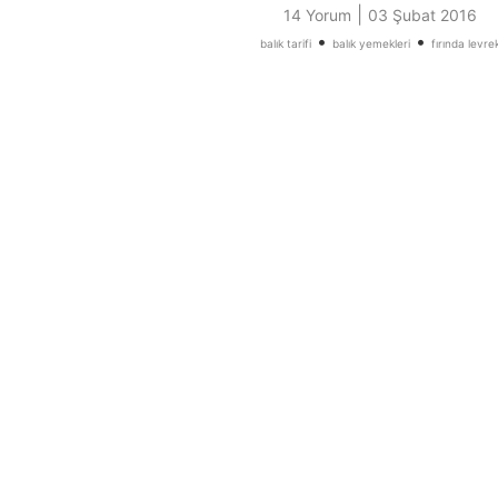
|
14 Yorum
03 Şubat 2016
•
•
balık tarifi
balık yemekleri
fırında levre