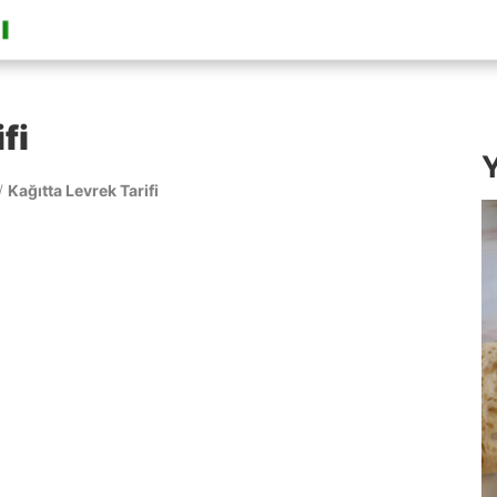
fi
Y
/
Kağıtta Levrek Tarifi