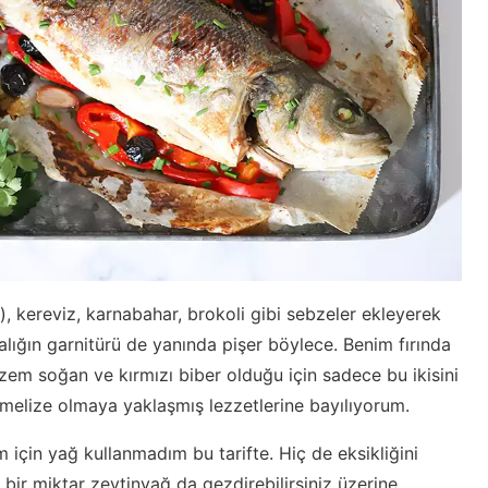
), kereviz, karnabahar, brokoli gibi sebzeler ekleyerek
 Balığın garnitürü de yanında pişer böylece. Benim fırında
em soğan ve kırmızı biber olduğu için sadece bu ikisini
amelize olmaya yaklaşmış lezzetlerine bayılıyorum.
ım için yağ kullanmadım bu tarifte. Hiç de eksikliğini
bir miktar zeytinyağ da gezdirebilirsiniz üzerine.