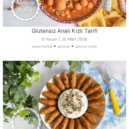
Glutensiz Analı Kızlı Tarifi
|
0 Yorum
25 Mart 2026
•
•
adana mutfağı
glutensiz
glutensiz tarifler