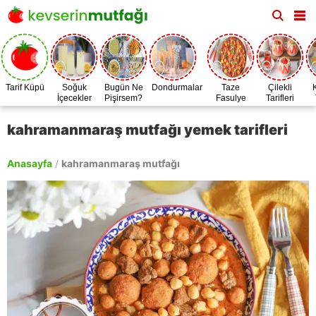
Tarif Küpü
Soğuk
Bugün Ne
Dondurmalar
Taze
Çilekli
İçecekler
Pişirsem?
Fasulye
Tarifleri
Zamanı
kahramanmaraş mutfağı yemek tarifleri
Anasayfa
/
kahramanmaraş mutfağı