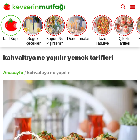
Tarif Küpü
Soğuk
Bugün Ne
Dondurmalar
Taze
Çilekli
İçecekler
Pişirsem?
Fasulye
Tarifleri
Zamanı
kahvaltıya ne yapılır yemek tarifleri
Anasayfa
/
kahvaltıya ne yapılır