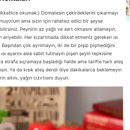
ikkatlice okumak:) Domatesin çekirdeklerini çıkarmayı
muyorum ama sizin için rahatsız edici bir şeyse
irsiniz. Peynirin az yağlı ve sert olmasını atlamayın.
n eriyebilir. Her kızartmada dikkat etmeniz gereken ısı
i. Başından çok ayrılmayın, iki de bir pişip pişmediğini
ısı ayarını asla sabit tutmayın pişen şeyin tepkisine
a etrafa sıçramaya başladığı halde ama tarifte harlı ateş
kısın. Ya da kısık ateş dendi diye dakikalarca beklemeyin
in altını, yağın cızırtısını duyun.