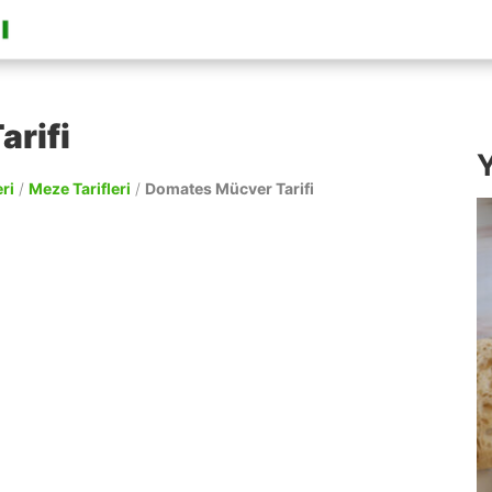
rifi
Y
ri
/
Meze Tarifleri
/
Domates Mücver Tarifi