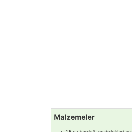
Malzemeler
1,5 su bardağı çekirdekleri ç