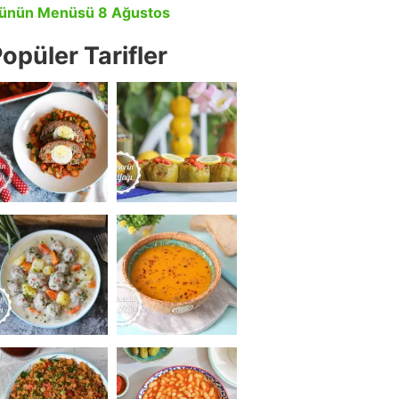
ünün Menüsü 8 Ağustos
opüler Tarifler