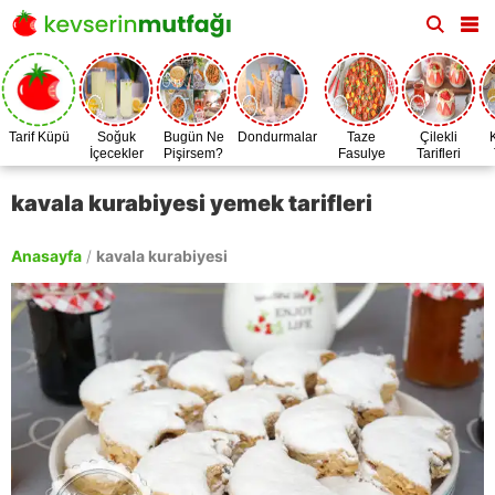
Tarif Küpü
Soğuk
Bugün Ne
Dondurmalar
Taze
Çilekli
İçecekler
Pişirsem?
Fasulye
Tarifleri
Zamanı
kavala kurabiyesi yemek tarifleri
Anasayfa
/
kavala kurabiyesi