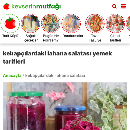
Tarif Küpü
Soğuk
Bugün Ne
Dondurmalar
Taze
Çilekli
İçecekler
Pişirsem?
Fasulye
Tarifleri
Zamanı
kebapçılardaki lahana salatası yemek
tarifleri
Anasayfa
/
kebapçılardaki lahana salatası