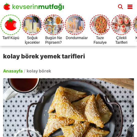
Tarif Küpü
Soğuk
Bugün Ne
Dondurmalar
Taze
Çilekli
İçecekler
Pişirsem?
Fasulye
Tarifleri
Zamanı
kolay börek yemek tarifleri
Anasayfa
/
kolay börek