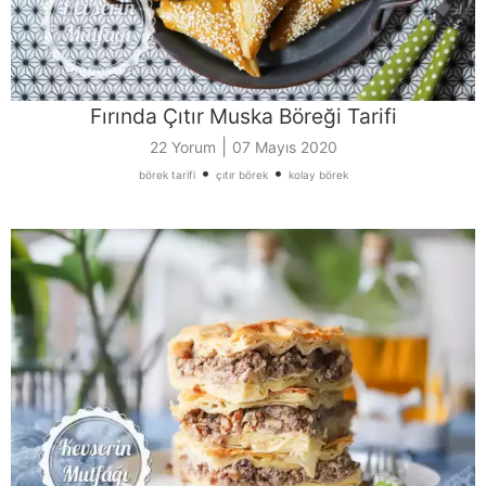
Fırında Çıtır Muska Böreği Tarifi
|
22 Yorum
07 Mayıs 2020
•
•
börek tarifi
çıtır börek
kolay börek