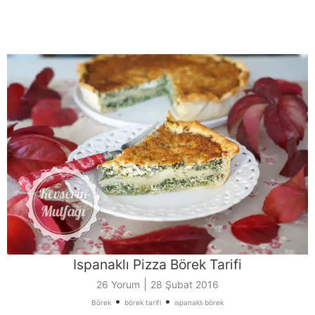
Ispanaklı Pizza Börek Tarifi
|
26 Yorum
28 Şubat 2016
•
•
Börek
börek tarifi
ıspanaklı börek