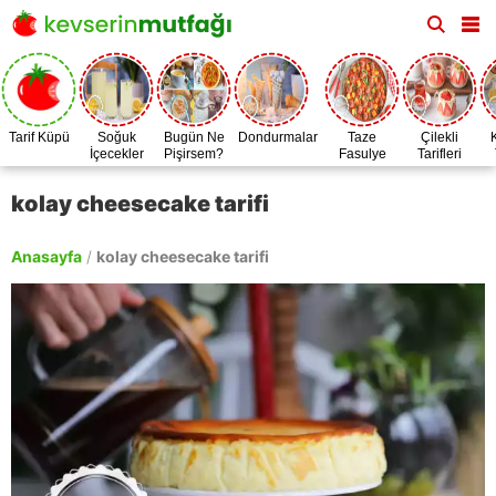
Tarif Küpü
Soğuk
Bugün Ne
Dondurmalar
Taze
Çilekli
İçecekler
Pişirsem?
Fasulye
Tarifleri
Zamanı
kolay cheesecake tarifi
Anasayfa
/
kolay cheesecake tarifi